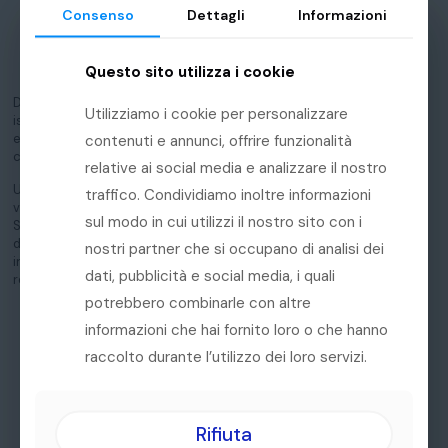
Consenso
Consenso
Dettagli
Dettagli
Informazioni
Informazioni
Coerenza del brand su tutti i punti di
contatto
Questo sito utilizza i cookie
Questo sito utilizza i cookie
Dal logo alla comunicazione digitale, dalle presentazioni
Utilizziamo i cookie per personalizzare
Utilizziamo i cookie per personalizzare
istituzionali ai materiali di marketing, costruiamo
ecosistemi visivi e verbali in cui ogni elemento dialoga
contenuti e annunci, offrire funzionalità
contenuti e annunci, offrire funzionalità
con gli altri, rafforzando la percezione del brand.
relative ai social media e analizzare il nostro
relative ai social media e analizzare il nostro
Un brand forte non è frutto del caso: nasce da una
traffico. Condividiamo inoltre informazioni
traffico. Condividiamo inoltre informazioni
visione, da strategie precise e da scelte coerenti. Con
sul modo in cui utilizzi il nostro sito con i
sul modo in cui utilizzi il nostro sito con i
Studio Matto affianchiamo l’intero processo, dalla
definizione dei fondamenti identitari alla loro traduzione
nostri partner che si occupano di analisi dei
nostri partner che si occupano di analisi dei
in strumenti tangibili in grado di sostenere crescita,
dati, pubblicità e social media, i quali
dati, pubblicità e social media, i quali
reputazione e fedeltà.
potrebbero combinarle con altre
potrebbero combinarle con altre
informazioni che hai fornito loro o che hanno
informazioni che hai fornito loro o che hanno
raccolto durante l’utilizzo dei loro servizi.
raccolto durante l’utilizzo dei loro servizi.
01
Rifiuta
Rifiuta