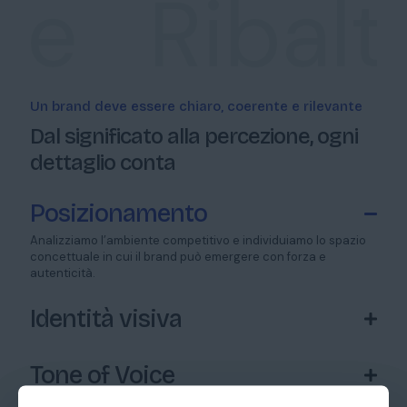
re
Ribalt
Un brand deve essere chiaro, coerente e rilevante
Dal significato alla percezione, ogni
dettaglio conta
Posizionamento
Analizziamo l’ambiente competitivo e individuiamo lo spazio
concettuale in cui il brand può emergere con forza e
autenticità.
Identità visiva
Tone of Voice