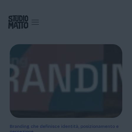
Branding che definisce identità, posizionamento e
percezione